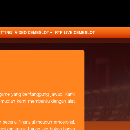
ETTING
VIDEO CEMESLOT
RTP-LIVE-CEMESLOT
 game yang bertanggung jawab. Kami
emudian kami membantu dengan alat
 secara finansial maupun emosional.
sikan untuk tujuan lain bukan hanya