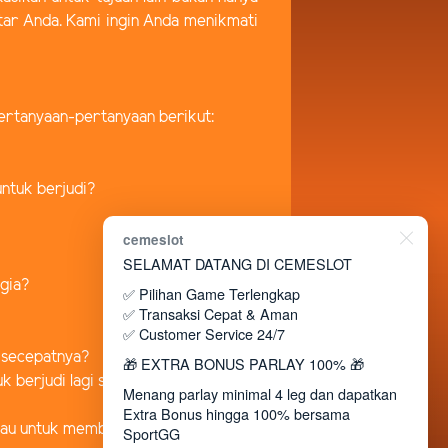
itar Anda. Kami ingin Anda menikmati
ertanyaan-pertanyaan berikut:
ntuk berjudi?
cemeslot
SELAMAT DATANG DI CEMESLOT
gia?
✅ Pilihan Game Terlengkap
✅ Transaksi Cepat & Aman
✅ Customer Service 24/7
 secepatnya?
🎁 EXTRA BONUS PARLAY 100% 🎁
uk berjudi lagi sesegera mungkin?
Menang parlay minimal 4 leg dan dapatkan
Extra Bonus hingga 100% bersama
tau untuk membayar utang judi?
SportGG