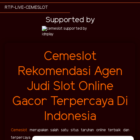
RTP-LIVE-CEMESLOT
Supported by
Cemeslot
Rekomendasi Agen
Judi Slot Online
Gacor Terpercaya Di
Indonesia
Cemeslot
merupakan salah satu situs taruhan online terbaik dan
terpercaya di indonesia yang menyediakan berbagai macam jenis