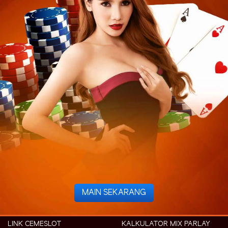
MAIN SEKARANG
LINK CEMESLOT
KALKULATOR MIX PARLAY