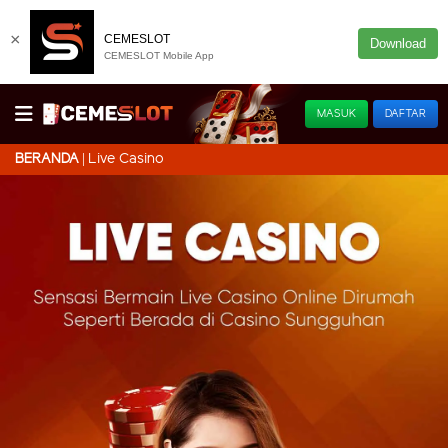
×
CEMESLOT
Download
CEMESLOT Mobile App
MASUK
DAFTAR
Live Casino
BERANDA