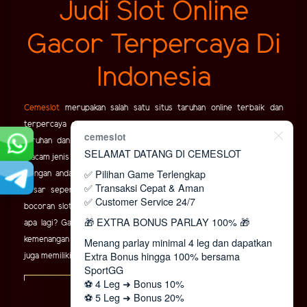
Judi Slot Online
Gacor Terpercaya Di
Indonesia
Cemeslot
merupakan salah satu situs taruhan online terbaik dan
terpercaya di indonesia yang menyediakan berbagai macam jenis
cemeslot
taruhan dan dapat hanya dengan 1 id anda sudah dapat berbagai
SELAMAT DATANG DI CEMESLOT
macam jenis taruhan yang ada di Cemeslot.
✅ Pilihan Game Terlengkap
Dengan anda bermain di Cemeslot akan mendapat keuntungan yang
✅ Transaksi Cepat & Aman
besar seperti persentase RTP Slot yang tinggi, pola gacor dan
✅ Customer Service 24/7
bocoran slot gacor hari ini yang akan update setiap harinya! Tunggu
🎁 EXTRA BONUS PARLAY 100% 🎁
apa lagi? Gabung sekarang bersama Cemeslot dan rasakan sensasi
kemenangan yang hanya anda bisa dapatkan di Cemeslot yang mana
Menang parlay minimal 4 leg dan dapatkan
Extra Bonus hingga 100% bersama
juga memiliki tampilan dan fitur yang sudah mutakhir!
SportGG
⚽️ 4 Leg ➜ Bonus 10%
Read More...
⚽️ 5 Leg ➜ Bonus 20%