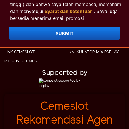
tinggi) dan bahwa saya telah membaca, memahami
dan menyetujui
Syarat dan ketentuan
. Saya juga
bersedia menerima email promosi
SUBMIT
LINK CEMESLOT
KALKULATOR MIX PARLAY
RTP-LIVE-CEMESLOT
Supported by
Cemeslot
Rekomendasi Agen